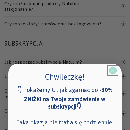
Czy można kupić produkty Natulim
stacjonarnie?
Czy mogę złożyć zamówienie bez logowania?
SUBSKRYPCJA
Jak rozpocząć subskrypcję Natulim?
Chwileczkę!
Jak działa płatność za subskrypcję?
👇 Pokażemy Ci, jak zgarnąć do -
30%
Czy otrzymam powiadomienie o zbliżającej się
płatności?
ZNIŻKI na Twoje zamówienie w
subskrypcji👇
Czy mogę edytować ilość produktów w
subskrypcji?
Taka okazja nie trafia się codziennie.