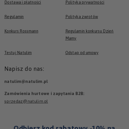
Dostawa i płatności
Polityka prywatności
Regulamin
Polityka zwrotów
Konkurs Rossmann
Regulamin konkursu Dzień
Mamy
Testuj Natulim
Odstąp od umowy
Napisz do nas:
natulim@natulim.pl
Zamówienia hurtowe i zapytania B2B:
sprzedaz@natulim.pl
Odbierz kod rabatowy -10% na