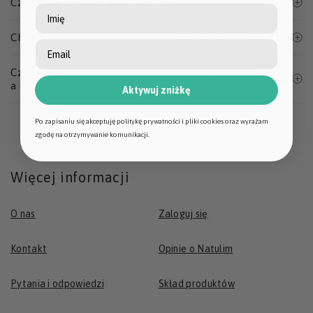
Czy mogę zmienić datę wysyłki?
Imię
Chcę zrezygnować z subskrypcji – jak to zrobić?
Czy mogę zamówić jeden produkt w subskrypcji,
a drugi jednorazowo?
Aktywuj zniżkę
Po zapisaniu się akceptuję politykę prywatności i pliki cookies oraz wyrażam
zgodę na otrzymywanie komunikacji.
Więcej informacji
O nas
Zaloguj się
Kontakt
Opinie o Natulim
Pytania i odpowiedzi
Skład produktów