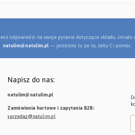
ziesz odpowiedzi na swoje pytanie dotyczące składu, śmiało 
natulim@natulim.pl
— jesteśmy tu po to, żeby Ci pomóc.
Napisz do nas:
natulim@natulim.pl
D
k
Zamówienia hurtowe i zapytania B2B:
sprzedaz@natulim.pl
I