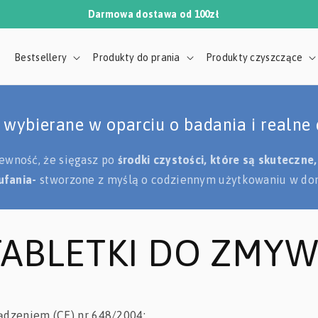
Darmowa dostawa od 100zł
Bestsellery
Produkty do prania
Produkty czyszczące
lientów
tny
 wybierane w oparciu o badania i realne 
a ubrań:
ewność, że sięgasz po
środki czystości, które są skuteczne
ednym.
ufania-
stworzone z myślą o codziennym użytkowaniu w do
A
 TABLETKI DO ZMYW
Weł
ądzeniem (CE) nr 648/2004: