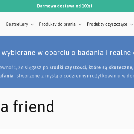
Darmowa dostawa od 100zł
Bestsellery
Produkty do prania
Produkty czyszczące
lientów
tny
 wybierane w oparciu o badania i realne 
a ubrań:
ewność, że sięgasz po
środki czystości, które są skuteczne
ednym.
ufania-
stworzone z myślą o codziennym użytkowaniu w do
A
a friend
Weł