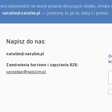
ziesz odpowiedzi na swoje pytanie dotyczące składu, śmiało 
natulim@natulim.pl
— jesteśmy tu po to, żeby Ci pomóc.
Napisz do nas:
natulim@natulim.pl
D
k
Zamówienia hurtowe i zapytania B2B:
sprzedaz@natulim.pl
I
C