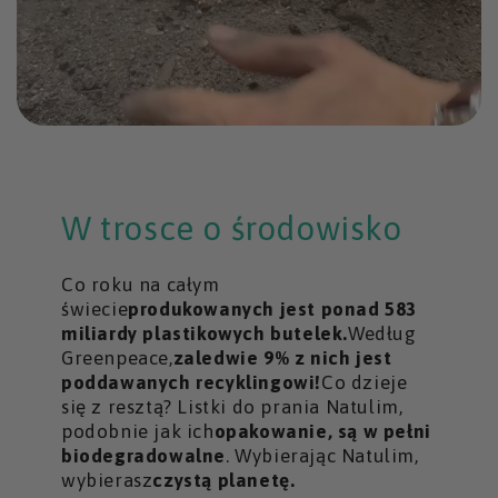
W trosce o środowisko
Co roku na całym
świecie
produkowanych jest ponad 583
miliardy plastikowych butelek.
Według
Greenpeace,
zaledwie 9% z nich jest
poddawanych recyklingowi!
Co dzieje
się z resztą? Listki do prania Natulim,
podobnie jak ich
opakowanie, są w pełni
biodegradowalne
. Wybierając Natulim,
wybierasz
czystą planetę.