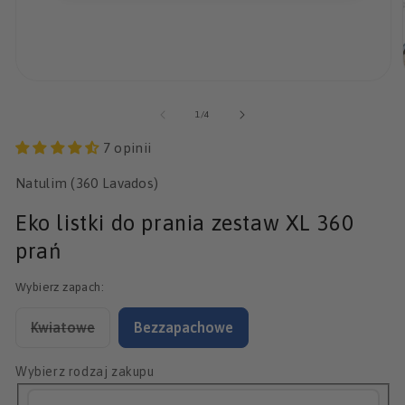
Otwórz
multimedia
1
z
1
/
4
w
oknie
7 opinii
modalnym
Natulim (360 Lavados)
Eko listki do prania zestaw XL 360
prań
Wybierz zapach:
Kwiatowe
Bezzapachowe
Wariant
wyprzedany
Wybierz rodzaj zakupu
lub