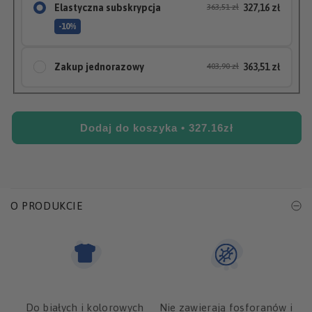
niedostępny
Elastyczna subskrypcja
363,51 zł
327,16 zł
-10%
Zrezygnuj, edytuj, wstrzymaj kiedy chcesz
Zakup jednorazowy
403,90 zł
363,51 zł
DARMOWA dostawa
Płać BLIKiem bez podawania karty
Dostawa co:
Dodaj do koszyka
• 327.16zł
30 dni
60 dni
90 dni
O PRODUKCIE
Do białych i kolorowych
Nie zawierają fosforanów i