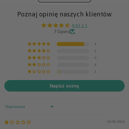
Poznaj opinię naszych klientów
4.43 z 5
7 Opinii
6
0
0
0
1
Napisz ocenę
Sort by
14/05/2026