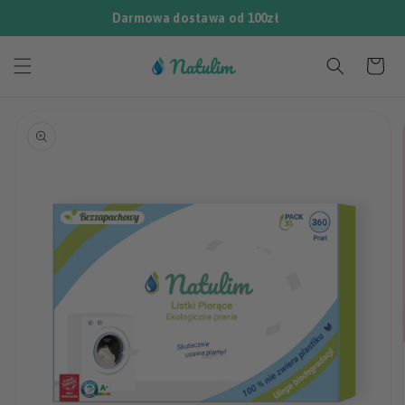
Przejdź
Darmowa dostawa od 100zł
do
treści
Koszyk
Pomiń,
aby
przejść do
informacji
o
produkcie