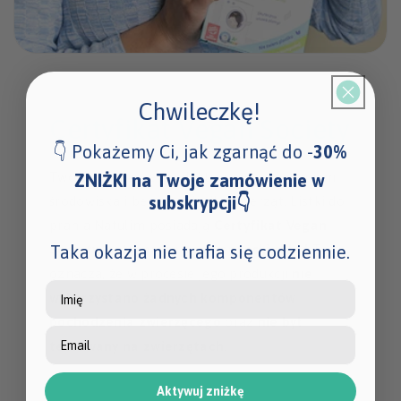
Chwileczkę!
Certyfikat Vegan Society
👇 Pokażemy Ci, jak zgarnąć do -
30%
Tworzymy nasze produkty z poszanowaniem
ZNIŻKI na Twoje zamówienie w
subskrypcji👇
środowiska i bez szkody dla zwierząt. Listki do
prania Natulim posiadają
Certyfikat Vegan
Society, potwierdzający wegański skład.
To
Taka okazja nie trafia się codziennie.
oznacza, że w procesie jego produkcji
nie
Imię
wykorzystano żadnych komponentów
pochodzenia zwierzęcego
oraz
nie był
testowany na zwierzętach.
Aktywuj zniżkę