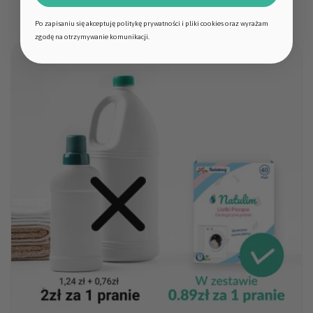
Po zapisaniu się akceptuję politykę prywatności i pliki cookies oraz wyrażam
zgodę na otrzymywanie komunikacji.